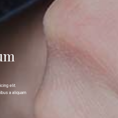
um
ing elit.
tibus a aliquam